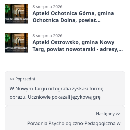
8 sierpnia 2026
Apteki Ochotnica Górna, gmina
Ochotnica Dolna, powiat
nowotarski - adresy, telefony,
godziny otwarcia
8 sierpnia 2026
Apteki Ostrowsko, gmina Nowy
Targ, powiat nowotarski - adresy,
telefony, godziny otwarcia
<< Poprzedni
W Nowym Targu ortografia zyskała formę
obrazu. Uczniowie pokazali językową grę
Następny >>
Poradnia Psychologiczno-Pedagogiczna w