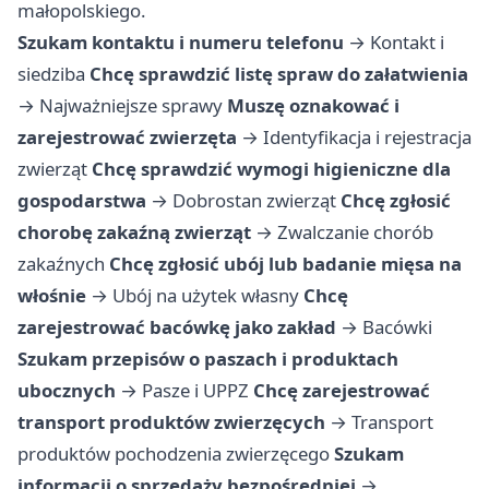
małopolskiego.
Szukam kontaktu i numeru telefonu
→
Kontakt i
siedziba
Chcę sprawdzić listę spraw do załatwienia
→
Najważniejsze sprawy
Muszę oznakować i
zarejestrować zwierzęta
→
Identyfikacja i rejestracja
zwierząt
Chcę sprawdzić wymogi higieniczne dla
gospodarstwa
→
Dobrostan zwierząt
Chcę zgłosić
chorobę zakaźną zwierząt
→
Zwalczanie chorób
zakaźnych
Chcę zgłosić ubój lub badanie mięsa na
włośnie
→
Ubój na użytek własny
Chcę
zarejestrować bacówkę jako zakład
→
Bacówki
Szukam przepisów o paszach i produktach
ubocznych
→
Pasze i UPPZ
Chcę zarejestrować
transport produktów zwierzęcych
→
Transport
produktów pochodzenia zwierzęcego
Szukam
informacji o sprzedaży bezpośredniej
→