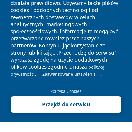
działała prawidłowo. Używamy także plików
cookies i podobnych technologii od
zewnętrznych dostawców w celach
analitycznych, marketingowych i
Copyright © 2026 reporter.nowy-targ.pl Wszystkie prawa
społecznościowych. Informacje te mogą być
zastrzeżone.
przetwarzane również przez naszych
partnerów. Kontynuując korzystanie ze
strony lub klikając „Przechodzę do serwisu",
Polityka
Polityka
wyrażasz zgodę na użycie dodatkowych
News
Autorzy
Prywatności
Cookies
plików cookies zgodnie z naszą
polityką
.
.
prywatności
Zaawansowane ustawienia
Polityka Cookies
Przejdź do serwisu