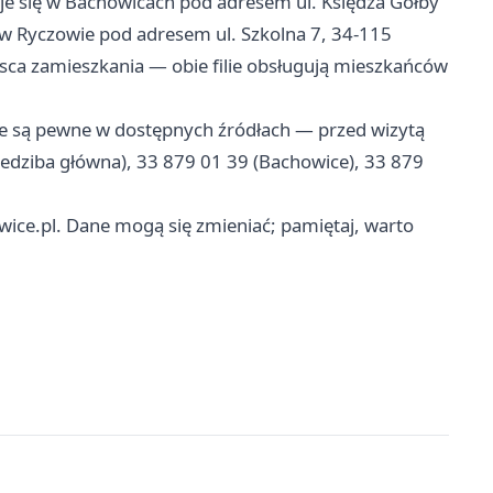
uje się w Bachowicach pod adresem ul. Księdza Gołby
 w Ryczowie pod adresem ul. Szkolna 7, 34-115
sca zamieszkania — obie filie obsługują mieszkańców
e są pewne w dostępnych źródłach — przed wizytą
(siedziba główna), 33 879 01 39 (Bachowice), 33 879
ice.pl. Dane mogą się zmieniać; pamiętaj, warto