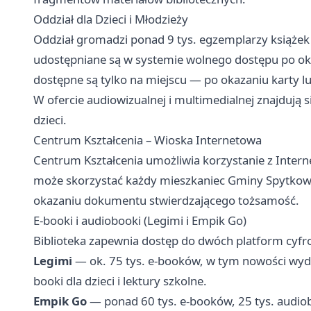
Oddział dla Dzieci i Młodzieży
Oddział gromadzi ponad 9 tys. egzemplarzy książek d
udostępniane są w systemie wolnego dostępu po okaz
dostępne są tylko na miejscu — po okazaniu karty 
W ofercie audiowizualnej i multimedialnej znajdują si
dzieci.
Centrum Kształcenia – Wioska Internetowa
Centrum Kształcenia umożliwia korzystanie z Inter
może skorzystać każdy mieszkaniec Gminy Spytkowi
okazaniu dokumentu stwierdzającego tożsamość.
E-booki i audiobooki (Legimi i Empik Go)
Biblioteka zapewnia dostęp do dwóch platform cyfr
Legimi
— ok. 75 tys. e-booków, w tym nowości wydaw
booki dla dzieci i lektury szkolne.
Empik Go
— ponad 60 tys. e-booków, 25 tys. audio