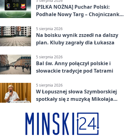
5 sierpnia 2026
[PIŁKA NOŻNA] Puchar Polski:
Podhale Nowy Targ – Chojniczanka
Chojnice 2:0. Późne gole dały
awans gospodarzom
5 sierpnia 2026
Na boisku wynik zszedł na dalszy
plan. Kluby zagrały dla Łukasza
5 sierpnia 2026
Bal św. Anny połączył polskie i
słowackie tradycje pod Tatrami
5 sierpnia 2026
W Łopusznej słowa Szymborskiej
spotkały się z muzyką Mikołaja
Trzaski