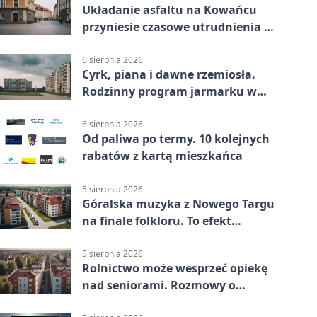
Układanie asfaltu na Kowańcu
przyniesie czasowe utrudnienia w
ruchu
6 sierpnia 2026
Cyrk, piana i dawne rzemiosła.
Rodzinny program jarmarku w
Nowym Targu
6 sierpnia 2026
Od paliwa po termy. 10 kolejnych
rabatów z kartą mieszkańca
5 sierpnia 2026
Góralska muzyka z Nowego Targu
na finale folkloru. To efekt
partnerstwa
5 sierpnia 2026
Rolnictwo może wesprzeć opiekę
nad seniorami. Rozmowy o
gospodarstwach opiekuńczych