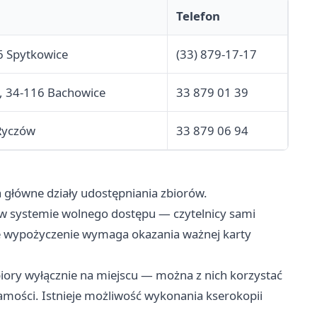
Telefon
6 Spytkowice
(33) 879-17-17
1, 34-116 Bachowice
33 879 01 39
 Ryczów
33 879 06 94
a główne działy udostępniania zbiorów.
 w systemie wolnego dostępu — czytelnicy sami
we wypożyczenie wymaga okazania ważnej karty
iory wyłącznie na miejscu — można z nich korzystać
amości. Istnieje możliwość wykonania kserokopii