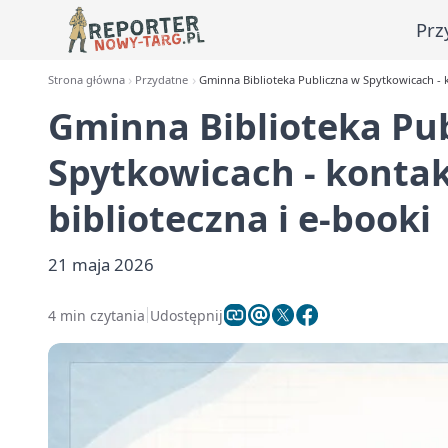
Prz
Strona główna
Przydatne
Gminna Biblioteka Publiczna w Spytkowicach - kon
Gminna Biblioteka Pu
Spytkowicach - kontakt,
biblioteczna i e-booki
21 maja 2026
4 min czytania
Udostępnij