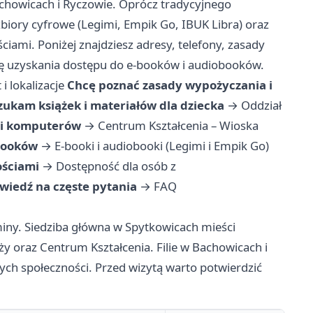
achowicach i Ryczowie. Oprócz tradycyjnego
zbiory cyfrowe (Legimi, Empik Go, IBUK Libra) oraz
ściami. Poniżej znajdziesz adresy, telefony, zasady
cję uzyskania dostępu do e-booków i audiobooków.
i lokalizacje
Chcę poznać zasady wypożyczania i
zukam książek i materiałów dla dziecka
→
Oddział
u i komputerów
→
Centrum Kształcenia – Wioska
obooków
→
E-booki i audiobooki (Legimi i Empik Go)
ościami
→
Dostępność dla osób z
wiedź na częste pytania
→
FAQ
gminy. Siedziba główna w Spytkowicach mieści
eży oraz Centrum Kształcenia. Filie w Bachowicach i
nych społeczności. Przed wizytą warto potwierdzić