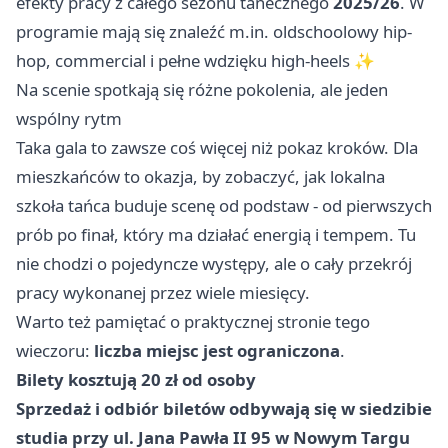
efekty pracy z całego sezonu tanecznego
2025/26
. W
programie mają się znaleźć m.in. oldschoolowy hip-
hop, commercial i pełne wdzięku high-heels ✨
Na scenie spotkają się różne pokolenia, ale jeden
wspólny rytm
Taka gala to zawsze coś więcej niż pokaz kroków. Dla
mieszkańców to okazja, by zobaczyć, jak lokalna
szkoła tańca buduje scenę od podstaw - od pierwszych
prób po finał, który ma działać energią i tempem. Tu
nie chodzi o pojedyncze występy, ale o cały przekrój
pracy wykonanej przez wiele miesięcy.
Warto też pamiętać o praktycznej stronie tego
wieczoru:
liczba miejsc jest ograniczona
.
Bilety kosztują 20 zł od osoby
Sprzedaż i odbiór biletów odbywają się w siedzibie
studia przy ul. Jana Pawła II 95 w Nowym Targu