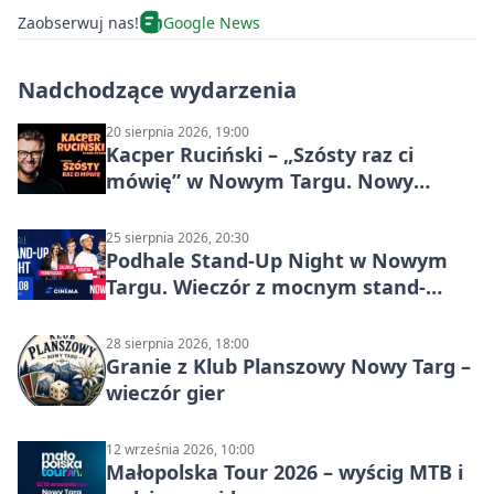
Zaobserwuj nas!
Google News
Nadchodzące wydarzenia
20 sierpnia 2026, 19:00
Kacper Ruciński – „Szósty raz ci
mówię” w Nowym Targu. Nowy
program 2026
25 sierpnia 2026, 20:30
Podhale Stand-Up Night w Nowym
Targu. Wieczór z mocnym stand-
upem i dużą dawką śmiechu
28 sierpnia 2026, 18:00
Granie z Klub Planszowy Nowy Targ –
wieczór gier
12 września 2026, 10:00
Małopolska Tour 2026 – wyścig MTB i