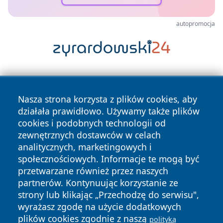
autopromocja
Nasza strona korzysta z plików cookies, aby
działała prawidłowo. Używamy także plików
cookies i podobnych technologii od
zewnętrznych dostawców w celach
Copyright © 2026 reporter.nowy-targ.pl Wszystkie prawa
analitycznych, marketingowych i
zastrzeżone.
społecznościowych. Informacje te mogą być
przetwarzane również przez naszych
partnerów. Kontynuując korzystanie ze
Polityka
Polityka
News
Autorzy
strony lub klikając „Przechodzę do serwisu",
Prywatności
Cookies
wyrażasz zgodę na użycie dodatkowych
plików cookies zgodnie z naszą
polityką