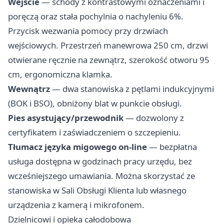
Wejście
— schody z kontrastowymi oznaczeniami i
poręczą oraz stała pochylnia o nachyleniu 6%.
Przycisk wezwania pomocy przy drzwiach
wejściowych. Przestrzeń manewrowa 250 cm, drzwi
otwierane ręcznie na zewnątrz, szerokość otworu 95
cm, ergonomiczna klamka.
Wewnątrz
— dwa stanowiska z pętlami indukcyjnymi
(BOK i BSO), obniżony blat w punkcie obsługi.
Pies asystujący/przewodnik
— dozwolony z
certyfikatem i zaświadczeniem o szczepieniu.
Tłumacz języka migowego on-line
— bezpłatna
usługa dostępna w godzinach pracy urzędu, bez
wcześniejszego umawiania. Można skorzystać ze
stanowiska w Sali Obsługi Klienta lub własnego
urządzenia z kamerą i mikrofonem.
Dzielnicowi i opieka całodobowa