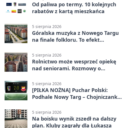
Od paliwa po termy. 10 kolejnych
rabatów z kartą mieszkańca
5 sierpnia 2026
Góralska muzyka z Nowego Targu
na finale folkloru. To efekt
partnerstwa
5 sierpnia 2026
Rolnictwo może wesprzeć opiekę
nad seniorami. Rozmowy o
gospodarstwach opiekuńczych
5 sierpnia 2026
[PIŁKA NOŻNA] Puchar Polski:
Podhale Nowy Targ – Chojniczanka
Chojnice 2:0. Późne gole dały awans
gospodarzom
5 sierpnia 2026
Na boisku wynik zszedł na dalszy
plan. Kluby zagrały dla Łukasza